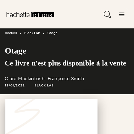
Menu
Recherche
Contenu
menu
Pied De Page
Accueil
Black Lab
Otage
•
•
Otage
Ce livre n'est plus disponible à la vente
Clare Mackintosh
,
Françoise Smith
12/01/2022
BLACK LAB