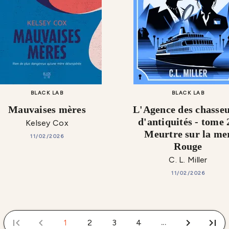
BLACK LAB
BLACK LAB
Mauvaises mères
L'Agence des chasseu
d'antiquités - tome 
Kelsey Cox
Meurtre sur la me
11/02/2026
Rouge
C. L. Miller
11/02/2026
first_page
chevron_left
chevron_right
last_page
1
2
3
4
...