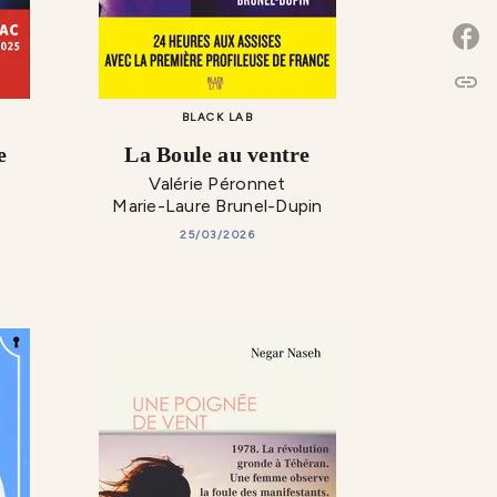
P
link
C
BLACK LAB
e
La Boule au ventre
Valérie Péronnet
Marie-Laure Brunel-Dupin
25/03/2026