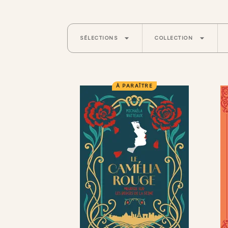
arrow_drop_down
arrow_drop_down
SÉLECTIONS
COLLECTION
À PARAÎTRE