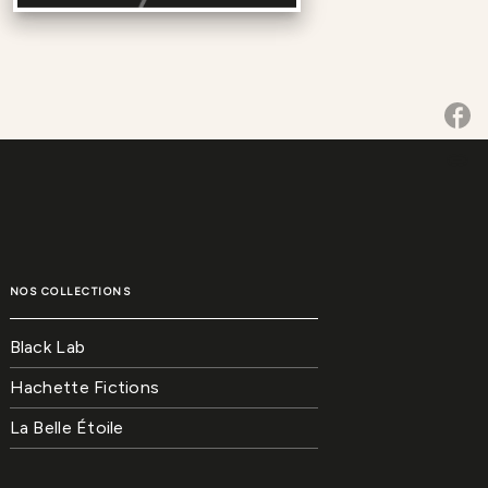
P
link
C
NOS COLLECTIONS
Black Lab
Hachette Fictions
La Belle Étoile