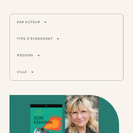
arrow_drop_down
PAR AUTEUR
arrow_drop_down
TYPE D'ÉVÈNEMENT
arrow_drop_down
RÉGIONS
arrow_drop_down
VILLE