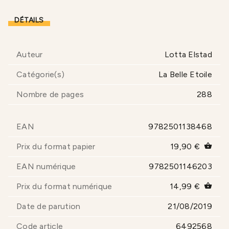
DÉTAILS
Auteur
Lotta Elstad
Catégorie(s)
La Belle Etoile
Nombre de pages
288
EAN
9782501138468
Prix du format papier
19,90 €
shopping_basket
EAN numérique
9782501146203
Prix du format numérique
14,99 €
shopping_basket
Date de parution
21/08/2019
Code article
6492568