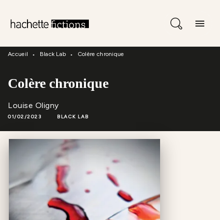
Menu
Recherche
Contenu
menu
Pied De Page
Accueil
Black Lab
Colère chronique
•
•
Colère chronique
Louise Oligny
01/02/2023
BLACK LAB