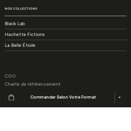
NOS COLLECTIONS
Black Lab
Hachette Fictions
La Belle Étoile
CGU
Charte de référencement
Charte des données personnelles
Commander Selon Votre Format
arrow_drop_down
Mentions légales
Paramétrez vos préférences cookies