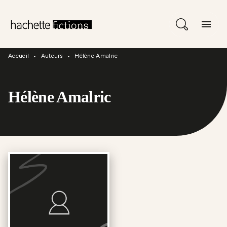
Menu
Recherche
Contenu
menu
Pied De Page
Accueil
Auteurs
Hélène Amalric
•
•
Hélène Amalric