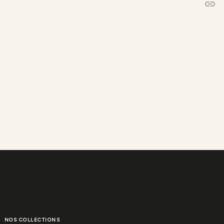
link
C
NOS COLLECTIONS