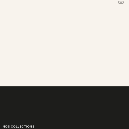
link
C
NOS COLLECTIONS