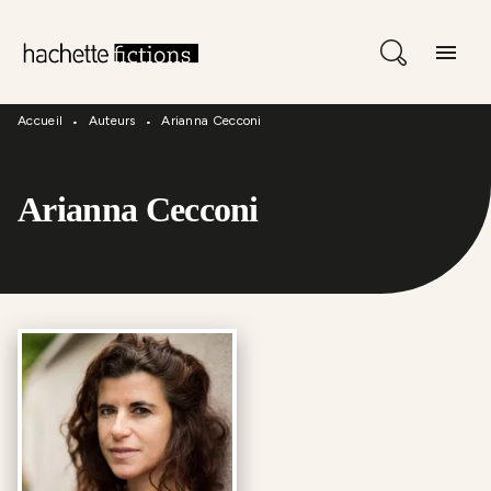
Menu
Recherche
Contenu
menu
Pied De Page
Accueil
Auteurs
Arianna Cecconi
•
•
Arianna Cecconi